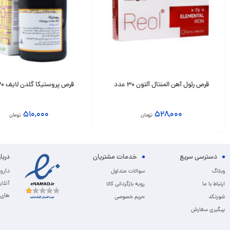
قرص رئول آهن المنتال آلتون 30 عدد
قرص پروستیکا گلدن لایف 30 عدد
510,000
528,000
تومان
تومان
افزودن به سبد
افزودن به سبد
دسترسی سریع
خدمات مشتریان
دربا
دارو
وبلاگ
سوالات متداول
آنلا
ارتباط با ما
رویه بازگردانی کالا
های 
شورتکد
حریم خصوصی
پیگیری سفارش