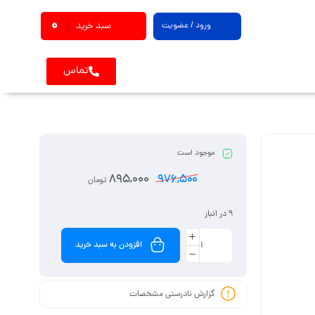
0
ورود / عضویت
سبد خرید
تماس
موجود است
895,000
976,500
تومان
9 در انبار
افزودن به سبد خرید
گزارش نادرستی مشخصات