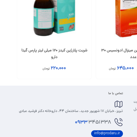
قرص مولتی ویتامین مینرال ادونسیس 30
شربت پلارژین کیدز 120 میلی لیتر پارس گیتا
عدد
دارو
220,000
645,000
تومان
تومان
افزودن به سبد
تماس با ما
رت
مل
تبریز، خیابان 17 شهریور جدید، ساختمان 44، داروخانه دکتر فرشید عبادی
0933
3451338
info@prodaru.ir