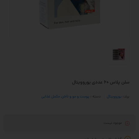
سلن پلاس 60 عددی یوروویتال
برند:
یوروویتال
دسته :
پوست و مو و ناخن
,
مکمل غذایی
موجود نیست