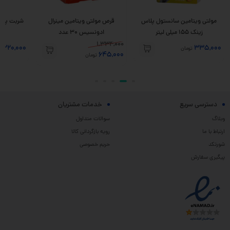
مولتی ویتامین سانستول پلاس
قرص مولتی ویتامین مینرال
زینک 155 میلی لیتر
ادونسیس 30 عدد
پ
1,334,000
220,000
335,000
تومان
ت
645,000
تومان
دسترسی سریع
خدمات مشتریان
وبلاگ
سوالات متداول
ارتباط با ما
رویه بازگردانی کالا
شورتکد
حریم خصوصی
پیگیری سفارش