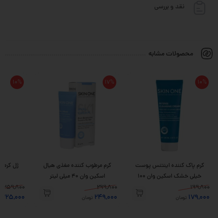
نقد و بررسی
محصولات مشابه
10%
17%
10%
کرم پاک کننده اینتنس پوست
کرم مرطوب کننده مغذی هیال
خیلی خشک اسکین وان 100
اسکین وان 40 میلی لیتر
وان 30 
199,800
میلی لیتر
299,800
359,800
325,000
249,000
179,000
تومان
تومان