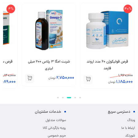
15%
4%
شربت امگا 3 پلاس 200 میلی
قرص سیستون هیمالیا 60 عدد
کرم ضد
لیتری
459,800
1,140,000
2,750,000
تومان
389,000
1,089,000
تومان
دسترسی سریع
خدمات مشتریان
وبلاگ
سوالات متداول
ارتباط با ما
رویه بازگردانی کالا
شورتکد
حریم خصوصی