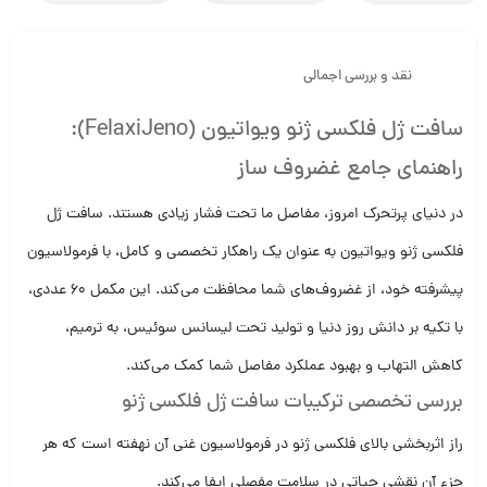
نقد و بررسی اجمالی
سافت ژل فلکسی ژنو ویواتیون (FelaxiJeno):
راهنمای جامع غضروف ساز
در دنیای پرتحرک امروز، مفاصل ما تحت فشار زیادی هستند.
سافت ژل
فلکسی ژنو
ویواتیون به عنوان یک راهکار تخصصی و کامل، با فرمولاسیون
پیشرفته خود، از غضروف‌های شما محافظت می‌کند. این مکمل 60 عددی،
با تکیه بر دانش روز دنیا و تولید تحت لیسانس سوئیس، به ترمیم،
کاهش التهاب و بهبود عملکرد مفاصل شما کمک می‌کند.
بررسی تخصصی ترکیبات سافت ژل فلکسی ژنو
راز اثربخشی بالای
فلکسی ژنو
در فرمولاسیون غنی آن نهفته است که هر
جزء آن نقشی حیاتی در سلامت مفصلی ایفا می‌کند.