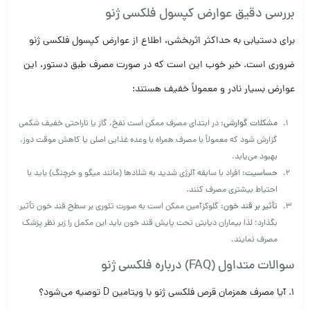
بررسی دقیق عوارض کپسول فلکسی ژنو
برای دستیابی به حداکثر اثربخشی، اطلاع از
عوارض کپسول فلکسی ژنو
ضروری است. خبر خوب این است که در صورت مصرف طبق دستور، این
عوارض بسیار نادر و معمولاً خفیف هستند:
مشکلات گوارشی:
در ابتدای مصرف ممکن است نفخ، گاز یا ناراحتی خفیف شکمی
گزارش شود که معمولاً با مصرف همراه با وعده غذایی اصلی یا کاهش موقت دوز،
بهبود می‌یابد.
حساسیت:
افراد با سابقه آلرژی شدید به شلاد‌ها (مانند میگو و خرچنگ) باید با
احتیاط بیشتری مصرف کنند.
تأثیر بر قند خون:
گلوکزآمین ممکن است به صورت تئوری بر سطح قند خون تأثیر
بگذارد؛ لذا بیماران دیابتی تحت پایش قند خون باید این مکمل را زیر نظر پزشک
مصرف نمایند.
سوالات متداول (FAQ) درباره فلکسی ژنو
1. آیا مصرف همزمان
قرص فلکسی ژنو
با ویتامین D توصیه می‌شود؟