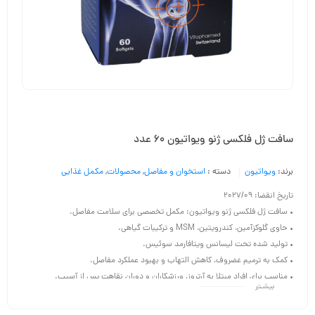
سافت ژل فلکسی ژنو ویواتیون 60 عدد
برند:
ویواتیون
دسته :
استخوان و مفاصل
,
محصولات
,
مکمل غذایی
تاریخ انقضا: 2027/09
• سافت ژل فلکسی ژنو ویواتیون: مکمل تخصصی برای سلامت مفاصل.
• حاوی گلوکزآمین، کندرویتین، MSM و ترکیبات گیاهی.
• تولید شده تحت لیسانس ویتافارمد سوئیس.
• کمک به ترمیم غضروف، کاهش التهاب و بهبود عملکرد مفاصل.
• مناسب برای افراد مبتلا به آرتروز، ورزشکاران و دوران نقاهت پس از آسیب.
بیشـتر