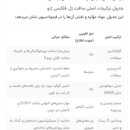
جدول ترکیبات اصلی سافت ژل فلکسی ژنو
این جدول، مواد مؤثره و نقش آن‌ها را در فرمولاسیون نشان می‌دهد:
دوز تقریبی
ترکیب اصلی
عملکرد حیاتی
(جهت اطلاع)
گلوکزآمین
پیش‌ساز ساخت پروتئوگلیکان‌ها و تحریک
بالا
سولفات
ساخت کلاژن نوع II
کندرویتین
حفظ خاصیت کشسانی غضروف و جلوگیری از
متوسط
سولفات
تخریب آنزیمی
متیل سولفونیل
تامین گوگرد مورد نیاز برای بافت‌های همبند و
بالا
متان (MSM)
اثر ضد درد قوی
عصاره زنجبیل و
مهار مسیرهای التهابی (مانند COX-2) و
ترکیب گیاهی
زردچوبه
کاهش درد مزمن
ویتامین D، زینک
ریز مغذی‌های
حمایت از مینرالیزاسیون استخوان و کمک به
و مس
ضروری
سنتز پروتئین‌های ساختاری