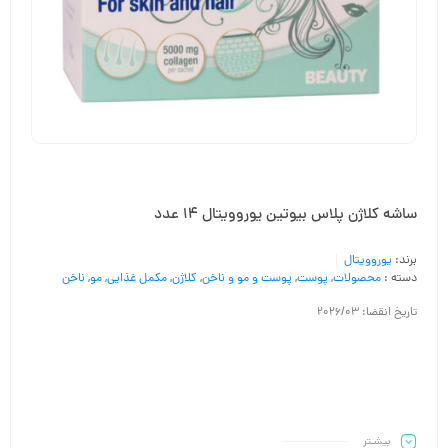
ساشه کلاژن پلاس بیوتین یوروویتال 14 عدد
برند:
یوروویتال
دسته :
محصولات
,
پوست
,
پوست و مو و ناخن
,
کلاژن
,
مکمل غذایی
,
مو
,
ناخن
تاریخ انقضا: 2026/03
بیشـتر