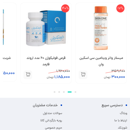
40%
17%
میسلار واتر ویتامین سی اسکین
قرص فولیکوژن 60 عدد اروند
وان
فارمد
1,960,000
359,800
,750,000
1,185,000
300,000
تومان
تومان
دسترسی سریع
خدمات مشتریان
وبلاگ
سوالات متداول
ارتباط با ما
رویه بازگردانی کالا
شورتکد
حریم خصوصی