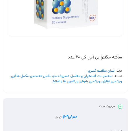
ساشه مگنترا بی اس کی 20 عدد
برند:
بنیان سلامت کسری
دسته :
محصولات
,
استخوان و مفاصل
,
غضروف ساز
,
مکمل تخصصی
,
مکمل غذایی
,
ویتامین آقایان
,
ویتامین بانوان
,
ویتامین ها و املاح
موجود است
129,800
تومان