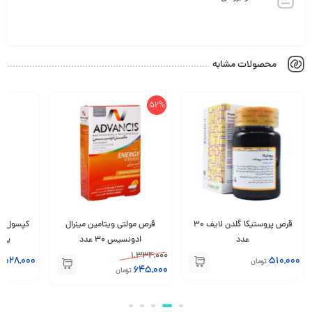
محصولات مشابه
52%
قرص پروستیکا گلدن لایف 30
قرص مولتی ویتامین مینرال
عدد
ادونسیس 30 عدد
یوروو
1,334,000
528,000
510,000
تومان
ت
645,000
تومان