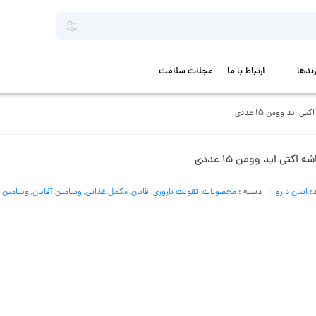
رندها
ارتباط با ما
مجلات سلامت
ی اید وومن 15 عددی
ه اکتی اید وومن 15 عددی
د:
ابیان دارو
دسته :
محصولات
,
تقویت باروری اقایان
,
مکمل غذایی
,
ویتامین آقایان
,
ویتامین ه