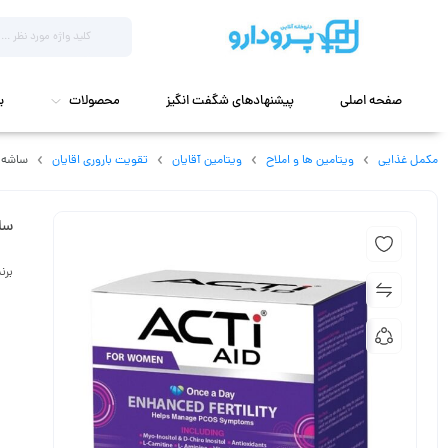
صفحه اصلی
پیشنهادهای شگفت انگیز
محصولات
ب
مکمل غذایی
ویتامین ها و املاح
ویتامین آقایان
تقویت باروری اقایان
ساشه اکت
ساش
برن