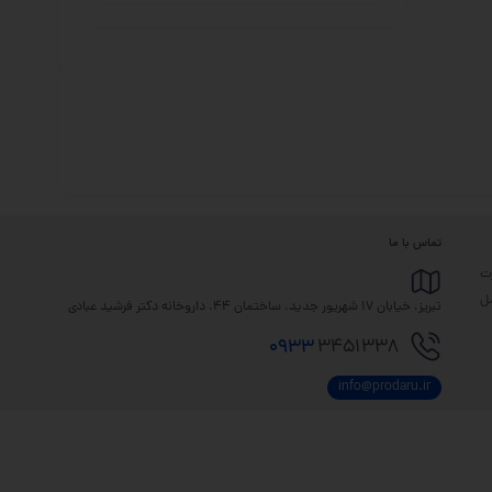
تماس با ما
رت
مل
تبریز، خیابان 17 شهریور جدید، ساختمان 44، داروخانه دکتر فرشید عبادی
0933
3451338
info@prodaru.ir