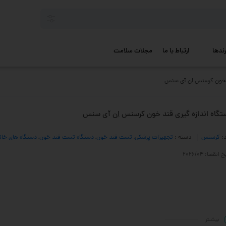
رندها
ارتباط با ما
مجلات سلامت
د خون کرسنس اِن آی سنس
تگاه اندازه گیری قند خون کرسنس اِن آی سنس
د:
کرسنس
دسته :
تجهیزات پزشکی
,
تست قند خون
,
دستگاه تست قند خون
,
دستگاه های خان
 انقضا: 2026/04
بیشـتر