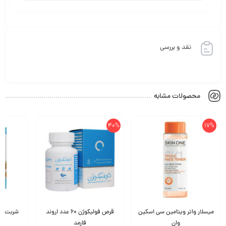
نقد و بررسی
محصولات مشابه
40%
17%
میسلار واتر ویتامین سی اسکین
قرص فولیکوژن 60 عدد اروند
وان
فارمد