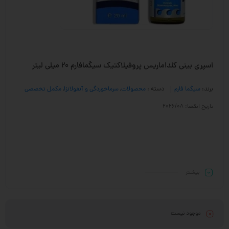
اسپری بینی کلداماریس پروفیلاکتیک سیگمافارم 20 میلی لیتر
برند:
سیگما فارم
دسته :
محصولات
,
سرماخوردگی و آنفولانزا
,
مکمل تخصصی
تاریخ انقضا: 2026/08
بیشـتر
موجود نیست