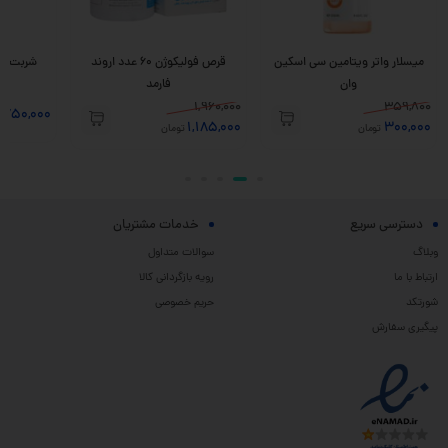
میسلار واتر ویتامین سی اسکین
قرص فولیکوژن 60 عدد اروند
وان
فارمد
1,960,000
359,800
,750,000
1,185,000
300,000
تومان
تومان
دسترسی سریع
خدمات مشتریان
وبلاگ
سوالات متداول
ارتباط با ما
رویه بازگردانی کالا
شورتکد
حریم خصوصی
پیگیری سفارش