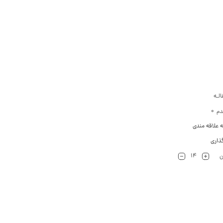
لـه
0
دم
ه علاقه مندی
ذاری
14
ن