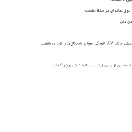
ن E
هستند،
فوق‌العاده‌ای در حفظ لطافت
ن دارد.
ویتامین E یک آنتی‌اکسیدان قدرتمند است که از پوست در برابر آسیب‌های محیطی مانند UV، آلودگی هوا و رادیکال‌های آزاد محافظت
 جلوگیری از پیری زودرس و ایجاد چین‌وچروک است.