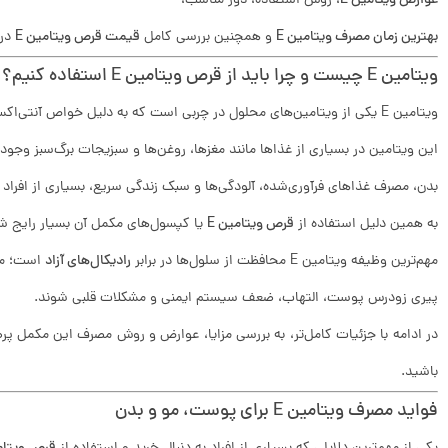
عوارض ویتامین E
، روش استفاده، دوز مناسب،
بهترین زمان مصرف ویتامین E
و همچنین بررسی کامل
قیمت قرص ویتامین E
در 
ویتامین E چیست و چرا باید از قرص ویتامین E استفاده کنیم؟
ویتامین E یکی از ویتامین‌های محلول در چربی است که به دلیل خواص آنتی‌اکسیدانی خود شناخته می‌شود.
این ویتامین در بسیاری از غذاها مانند مغزها، روغن‌ها و سبزیجات برگ‌سبز وجود د
بدن، مصرف غذاهای فرآوری‌شده، آلودگی‌ها و سبک زندگی سریع، بسیاری از افراد 
به همین دلیل استفاده از
قرص ویتامین E
یا کپسول‌های مکمل آن بسیار رایج 
مهم‌ترین وظیفه ویتامین E محافظت از سلول‌ها در برابر
رادیکال‌های آزاد
است؛ مول
پیری زودرس پوست، التهاب، ضعف سیستم ایمنی و مشکلات قلبی شوند.
در ادامه با جزئیات کامل‌تر، به بررسی مزایا، عوارض و روش مصرف این مکمل پرطر
باشید.
فواید مصرف ویتامین E برای پوست، مو و بدن