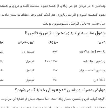
ویتامین E در مردان خواص زیادی از جمله بهبود سلامت قلب و عروق و حم
بهبود کیفیت اسپرم و افزایش باروری هم کمک کند. برخی مطالعات نشان دادند 
میل جنسی به دلیل افزایش تستوسترون بودند.
جدول مقایسه برندهای محبوب قرص ویتامین E
نام برند
دوز (IU)
نوع بسته‌بندی
میا
Vitamin E 400 IU دانا
۴۰۰
کپسول نرم
متو
ویتامین E هلث اید
۲۰۰ تا ۴۰۰
کپسول
بالا
ویتامین E ساخت ایران
۴۰۰
کپسول
اقت
Vit E کارن
۲۰۰
کپسول
متو
عوارض مصرف ویتامین E؛ چه زمانی خطرناک می‌شود؟
اگرچه فواید این ویتامین بسیار زیاد است، اما مصرف بیش از اندازه آن می‌تواند 