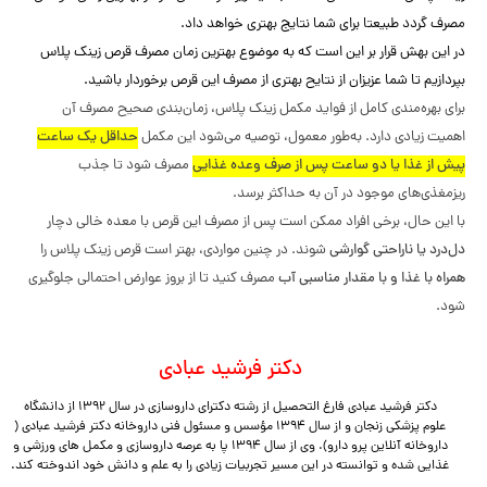
مصرف گردد طبیعتا برای شما نتایج بهتری خواهد داد.
در این بهش قرار بر این است که به موضوع بهترین زمان مصرف قرص زینک پلاس
بپردازیم تا شما عزیزان از نتایح بهتری از مصرف این قرص برخوردار باشید.
برای بهره‌مندی کامل از فواید مکمل زینک پلاس، زمان‌بندی صحیح مصرف آن
اهمیت زیادی دارد. به‌طور معمول، توصیه می‌شود این مکمل
حداقل یک ساعت
پیش از غذا یا دو ساعت پس از صرف وعده غذایی
مصرف شود تا جذب
ریزمغذی‌های موجود در آن به حداکثر برسد.
با این حال، برخی افراد ممکن است پس از مصرف این قرص با معده خالی دچار
دل‌درد یا ناراحتی گوارشی
شوند. در چنین مواردی، بهتر است قرص زینک پلاس را
همراه با غذا و با مقدار مناسبی آب
مصرف کنید تا از بروز عوارض احتمالی جلوگیری
شود.
دکتر فرشید عبادی
دکتر فرشید عبادی فارغ التحصیل از رشته دکترای داروسازی در سال 1392 از دانشگاه
علوم پزشکی زنجان و از سال 1394 مؤسس و مسئول فنی داروخانه دکتر فرشید عبادی (
داروخانه آنلاین پرو دارو). وی از سال 1394 پا به عرصه داروسازی و مکمل های ورزشی و
غذایی شده و توانسته در این مسیر تجربیات زیادی را به علم و دانش خود اندوخته کند.