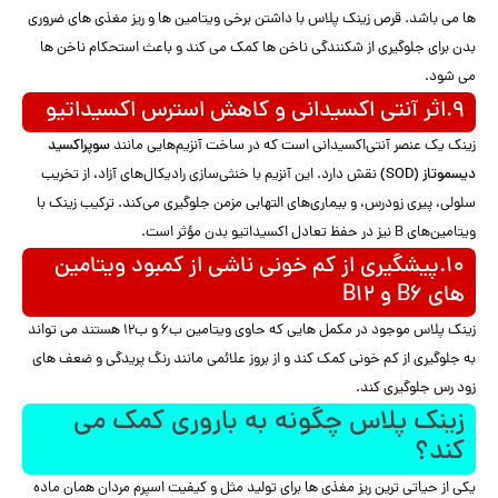
ها می باشد. قرص زینک پلاس با داشتن برخی ویتامین ها و ریز مغذی های ضروری
بدن برای جلوگیری از شکنندگی ناخن ها کمک می کند و باعث استحکام ناخن ها
می شود.
۹.اثر آنتی اکسیدانی و کاهش استرس اکسیداتیو
زینک یک عنصر آنتی‌اکسیدانی است که در ساخت آنزیم‌هایی مانند
سوپراکسید
دیسموتاز (SOD)
نقش دارد. این آنزیم با خنثی‌سازی رادیکال‌های آزاد، از تخریب
سلولی، پیری زودرس، و بیماری‌های التهابی مزمن جلوگیری می‌کند. ترکیب زینک با
ویتامین‌های B نیز در حفظ تعادل اکسیداتیو بدن مؤثر است.
۱۰.پیشگیری از کم خونی ناشی از کمبود ویتامین
های B6 و B12
زینک پلاس موجود در مکمل هایی که حاوی ویتامین ب۶ و ب۱۲ هستند می تواند
به جلوگیری از کم خونی کمک کند و از بروز علائمی مانند رنگ پریدگی و ضعف های
زود رس جلوگیری کند.
زینک پلاس چگونه به باروری کمک می
کند؟
یکی از حیاتی ترین ریز مغذی ها برای تولید مثل و کیفیت اسپرم مردان همان ماده