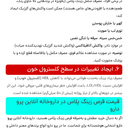
در برخی افراد، مصرف مکمل زینک پلاس (به‌ویژه در برندهایی که حاوی رنگ،
طعم‌دهنده یا افزودنی‌های خاص هستند) ممکن است واکنش‌های آلرژیک ایجاد
کند:
کهیر یا خارش پوستی
تورم لب یا صورت
خس‌خس سینه، سرفه یا تنگی نفس
در موارد نادر،
واکنش آنافیلاکسی
(واکنش شدید آلرژیک تهدیدکننده حیات)
توصیه:
در صورت مشاهده علائم فوق، مصرف مکمل را بلافاصله قطع کرده و با
پزشک مشورت کنید.
۶. ایجاد تغییرات در سطح کلسترول خون
مصرف زیاد زینک به‌مدت طولانی می‌تواند با کاهش
HDL (کلسترول خوب)
و
افزایش نسبت LDL/HDL، باعث افزایش خطر بیماری‌های قلبی-عروقی شود. این اثر
بیشتر در دوزهای بالاتر از نیاز روزانه (بیش از ۵۰ میلی‌گرم) مشاهده شده است.
قیمت قرص زینک پلاس در داروخانه آنلاین پرو
دارو
اگر به دنبال خرید مطمئن و به‌صرفه قرص زینک پلاس هستید، داروخانه آنلاین
پرو
دارو
انتخابی هوشمندانه برای شماست. ما در پرو دارو انواع برندهای معتبر داخلی و