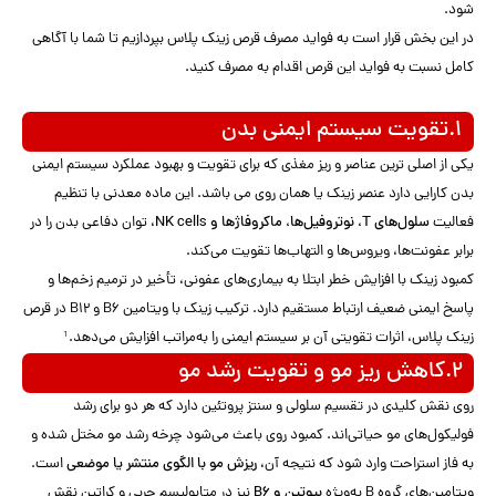
شود.
در این بخش قرار است به فواید مصرف قرص زینک پلاس بپردازیم تا شما با آگاهی
کامل نسبت به فواید این قرص اقدام به مصرف کنید.
۱.تقویت سیستم ایمنی بدن
یکی از اصلی ترین عناصر و ریز مغذی که برای تقویت و بهبود عملکرد سیستم ایمنی
بدن کارایی دارد عنصر زینک یا همان روی می باشد. این ماده معدنی با تنظیم
فعالیت
سلول‌های T، نوتروفیل‌ها، ماکروفاژها و NK cells
، توان دفاعی بدن را در
برابر عفونت‌ها، ویروس‌ها و التهاب‌ها تقویت می‌کند.
کمبود زینک با افزایش خطر ابتلا به بیماری‌های عفونی، تأخیر در ترمیم زخم‌ها و
پاسخ ایمنی ضعیف ارتباط مستقیم دارد. ترکیب زینک با ویتامین B6 و B12 در قرص
زینک پلاس، اثرات تقویتی آن بر سیستم ایمنی را به‌مراتب افزایش می‌دهد.
¹
۲.کاهش ریز مو و تقویت رشد مو
روی نقش کلیدی در تقسیم سلولی و سنتز پروتئین دارد که هر دو برای رشد
فولیکول‌های مو حیاتی‌اند. کمبود روی باعث می‌شود چرخه رشد مو مختل شده و
به فاز استراحت وارد شود که نتیجه آن،
ریزش مو با الگوی منتشر یا موضعی
است.
ویتامین‌های گروه B به‌ویژه
بیوتین و B6
نیز در متابولیسم چربی و کراتین نقش