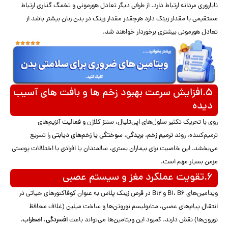
ناباروری مردانه ارتباط دارد. از طرفی دیگر تعادل هورمونی و تخمگ گذاری ارتباط
مستقیمی با مقدار زینک دارد هرچقدر مقدار زینک در بدن زنان بیشتر باشد از
تعادل هورمونی بیشتری برخوردار خواهند شد.
۵.افزایش سرعت بهبود زخم ها و بافت های آسیب
دیده
روی با تحریک تکثیر سلول‌های اپی‌تلیال، سنتز کلاژن و فعالیت آنزیم‌های
ترمیم‌کننده، روند
ترمیم زخم، بریدگی، سوختگی یا زخم‌های دیابتی
را تسریع
می‌بخشد. این خاصیت برای بیماران بستری، سالمندان یا افرادی با اختلالات پوستی
مزمن بسیار مهم است.
۶.تقویت عملکرد مغز و سیستم عصبی
ویتامین‌های B1، B6 و B12 در قرص زینک پلاس به عنوان کوفاکتورهای حیاتی در
انتقال پیام‌های عصبی، متابولیسم نوروتن‌ها و ساخت میلین (غلاف محافظ
نورون‌ها) نقش دارند. کمبود این ویتامین‌ها می‌تواند باعث
افسردگی، اضطراب،