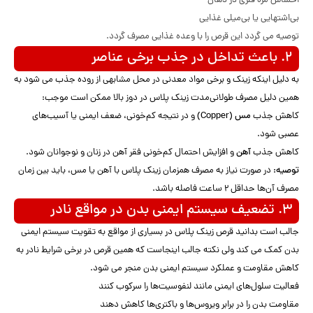
احساس مزه فلزی در دهان
بی‌اشتهایی یا بی‌میلی غذایی
توصیه می گردد این قرص را با وعده غذایی مصرف گردد.
۲. باعث تداخل در جذب برخی عناصر
به دلیل اینکه زینک و برخی مواد معدنی در محل مشابهی از روده جذب می شود به
همین دلیل مصرف طولانی‌مدت زینک پلاس در دوز بالا ممکن است موجب:
کاهش جذب
مس (Copper)
و در نتیجه کم‌خونی، ضعف ایمنی یا آسیب‌های
عصبی شود.
کاهش جذب
آهن
و افزایش احتمال کم‌خونی فقر آهن در زنان و نوجوانان شود.
توصیه:
در صورت نیاز به مصرف همزمان زینک پلاس با آهن یا مس، باید بین زمان
مصرف آن‌ها حداقل ۲ ساعت فاصله باشد.
۳. تضعیف سیستم ایمنی بدن در مواقع نادر
جالب است بدانید قرص زینک پلاس در بسیاری از مواقع به تقویت سیستم ایمنی
بدن کمک می کند ولی نکته جالب اینجاست که همین قرص در برخی شرایط نادر به
کاهش مقاومت و عملکرد سیستم ایمنی بدن منجر می شود.
فعالیت سلول‌های ایمنی مانند لنفوسیت‌ها را سرکوب کنند
مقاومت بدن را در برابر ویروس‌ها و باکتری‌ها کاهش دهند