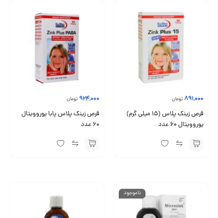
924,000
891,000
تومان
تومان
قرص زینک پلاس (15 میلی گرم)
قرص زینک پلاس پابا یوروویتال
یوروویتال ۶۰ عدد
60 عدد
ناموجود