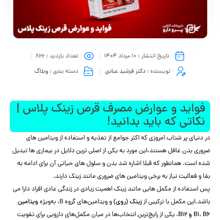
تاریخ انتشار :
10 مرداد 1404
تعداد بازدید :
866
نویسنده :
دکتر فرشید عبادی
دسته بندی :
وبلاگ
فواید و عوارض مصرف قرص زینک پلاس |
نکاتی که باید بدانید!
در دنیای پر شتاب امروزی که اکثر جوامع از تغذیه و استفاده از ویتامین های
ضروری بدن غافل هستند،این مورد به یکی از اصلی ترین دلایل در بیماری ها تبدیل
شده است. همانطور که قبلا اشاره شد بدن و سلول های حیاتی آن برای ادامه به
بقا و فعالیت نیاز به برخی ویتامین های ضروری مانند زینک دارند.
پس استفاده از مکمل هایی مانند زینک اهمیت زیادی در زندگی عادی افراد دارا می
باشد.این مکمل با ترکیبی از
زینک (روی)
و ویتامین‌های گروه B، به‌ویژه
ویتامین
B1، B6 و B12
، یکی از رایج‌ترین انتخاب‌ها در میان مکمل‌های دارویی برای تقویت