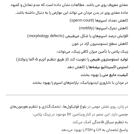
مغذی معروف روی می باشد. مطالعات نشان داده است که عدم تعادل و کمبود
ماده مغذی روی در بدن مردان می تواند این عوارض را به دنبال داشته باشد.
کاهش تعداد اسپرم‌ها (sperm count)
کاهش تحرک اسپرم‌ها (motility)
افزایش درصد اسپرم‌های با شکل غیرطبیعی (morphology defects)
کاهش سطح تستوسترون آزاد در خون
زینک پلاس با تأمین میزان کافی زینک، می‌تواند:
تولید تستوسترون طبیعی
را تقویت کند (از طریق تنظیم آنزیم 5-آلفا ردوکتاز)
استرس اکسیداتیو بیضه‌ها
را کاهش دهد
کیفیت مایع منی
را بهبود بخشد
در مردان با ناباروری ایدیوپاتیک، پارامترهای اسپرم را بهبود بخشد
در زنان، روی نقش مهمی در
بلوغ فولیکول‌ها، تخمک‌گذاری و تنظیم هورمون‌های
جنسی
دارد. این عنصر در کنار ویتامین B6 موجود در زینک پلاس:
به
تنظیم سیکل قاعدگی
کمک می‌کند
پاسخ تخمدان به LH و FSH
را بهبود می‌دهد