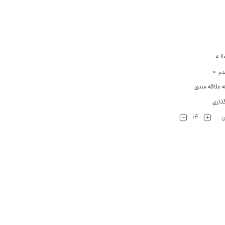
لـه
0
دم
ه علاقه مندی
ذاری
14
ن