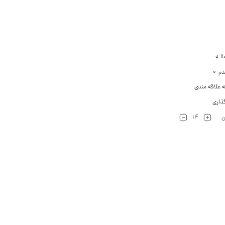
لـه
0
دم
ه علاقه مندی
ذاری
14
ن