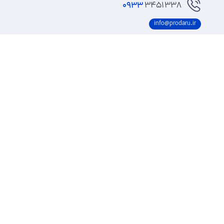
0933
3451338
info@prodaru.ir