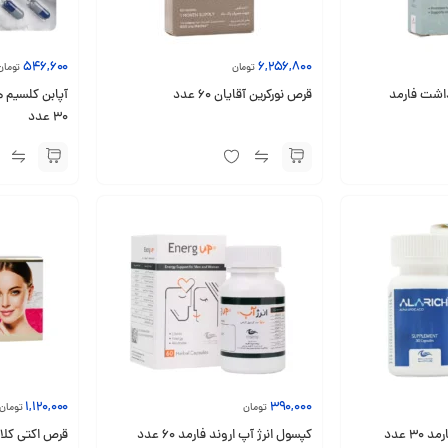
546,600
6,256,800
تومان
تومان
اشت فارمد
قرص نورکرین آقایان 60 عدد
آپابن کلسیم ه
30 عدد
1,120,000
390,000
تومان
تومان
3 عدد
کپسول انرژ آپ اروند فارمد 60 عدد
قرص اکتی کلاژن ا