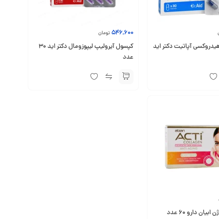
546,600
تومان
یدروکسی آپاتیت دکتر اید
کپسول آیرولیپ لیپوزومال دکتر اید 30
عدد
بیان دارو 60 عدد