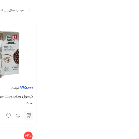
895,000
تومان
عدد
62%