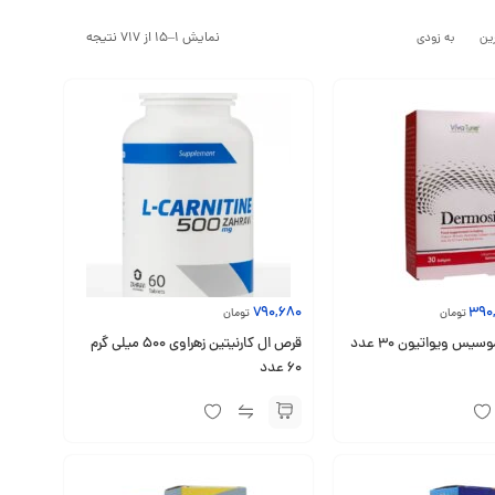
نمایش 1–15 از 717 نتیجه
ین
به زودی
790,680
390
تومان
تومان
س ویواتیون 30 عدد
قرص ال کارنیتین زهراوی 500 میلی گرم
60 عدد