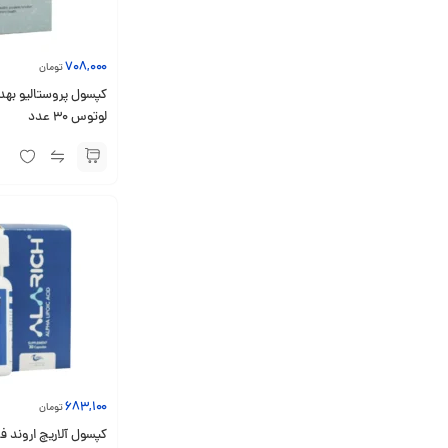
708,000
تومان
کپسول پروستالیو بهد
لوتوس 30 عدد
683,100
تومان
کپسول آلاریچ اروند فارمد 0