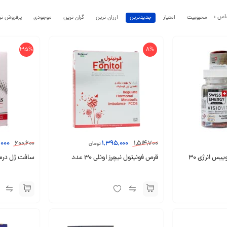
محبوبیت
امتیاز
جدیدترین
ارزان ترین
گران ترین
موجودی
پرفروش تر
35%
8%
,000
600,600
1,395,000
1,514,700
تومان
کپسول ویژیوویت سوییس انرژی 30
قرص فونیتول نیچرز اونلی 30 عدد
سافت ژل درموسی