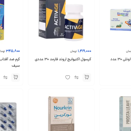
345,800
1,419,000
مان
تومان
توما
 30 عدد
کپسول اکتیوایج اروند فارمد 30 عددی
سیف