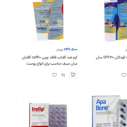
346,500
ن
تومان
کرم ضد آفتاب کودکان SPF30 سان
کرم ضد آفتاب فاقد چربی spf40 آقایان
سان سیف مناسب برای انواع پوست