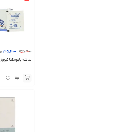
295,400
767,900
تو
ساشه بایومکتا نیچرز اونلی