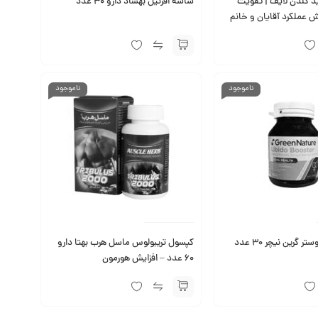
 گلدن لایف | تقویت
ساشه افرتیل بهشاد دارو 30 عدد
 عملکرد آقایان و خانم
ناموجود
ناموجود
 گرین نیچر 30 عدد
کپسول تریبولوس ماسل هرب بهتا دارو
60 عدد – افزایش هورمون