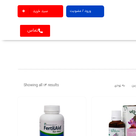
0
ورود / عضویت
سبد خرید
تماس
Showing all 14 results
ین
به زودی