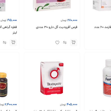
195,000
270,000
تومان
تومان
60 عدد
قرص آفرودیت گل دارو ۳۰ عددی
لیتر
2,400,000
405,000
تومان
توما