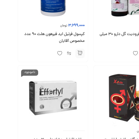
3,699,000
تومان
قطره گیاهی آفرودیت گل دارو 30 میلی
کپسول فرتیل اید فیرهون هلث 90 عدد
مخصوص آقایان
ناموجود
ن