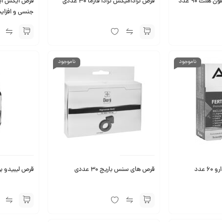
کپسول فرتیل اید فیرهون هلث 90 عدد
قرص ترادامیکس ترادا فارما ۳۰ عددی
قرص ایکس اید
جنسی و افزایش
ها
ناموجود
ناموجود
 عدد
قرص های سنس باریج 30 عددی
قرص لیبیدو بوستر