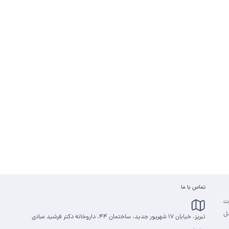
تماس با ما
رت
مل
تبریز، خیابان 17 شهریور جدید، ساختمان 44، داروخانه دکتر فرشید عبادی