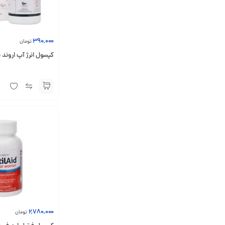
390,000
تومان
کپسول انرژ آپ اروند فارمد 
2,780,000
تومان