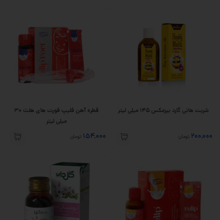
شربت‌ هانی گارد بیزمکس 145 میلی لیتر
قطره آهن فلیپ فورت های هلث 30
میلی لیتر
154,000
200,000
تومان
تومان