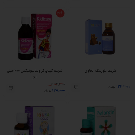
62%
شربت نئوزینک الحاوی
شربت کیدی کر ویتابیوتیکس ۲۰۰ میلی
لیتر
334,400
124,300
تومان
128,000
تومان