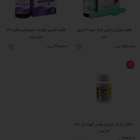
قطره پلارژین پارس گیتا دارو 30 میلی
قطره کیدزی کولیک دایونیکس فارما 30
لیتر
میلی لیتر
210,000
150,000
تومان
تومان
18%
سافت ژل ال آرژنین پلاس گروث ژل دانا
60 عدد
237,600