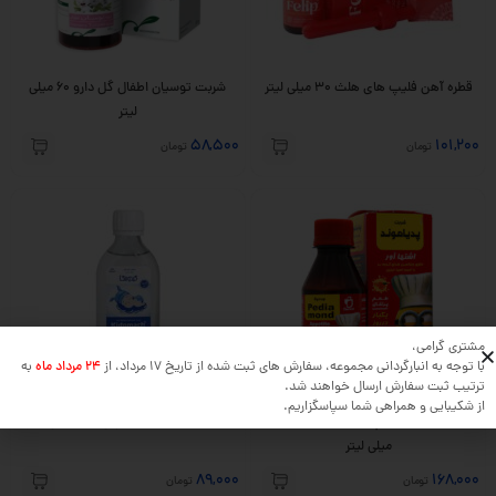
قطره آهن فلیپ های هلث 30 میلی لیتر
شربت توسیان اطفال گل دارو 60 میلی
لیتر
58,500
101,200
تومان
تومان
مشتری گرامی،
با توجه به انبارگردانی مجموعه، سفارش های ثبت شده از تاریخ 17 مرداد، از
24 مرداد ماه
به
ترتیب ثبت سفارش ارسال خواهند شد.
از شکیبایی و همراهی شما سپاسگزاریم.
شربت اشتها آور پدیاموند دیموند 120
شربت کیدومک خوارزمی 145 میلی لیتر
میلی لیتر
89,000
168,000
تومان
تومان