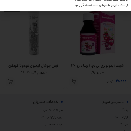
از شکیبایی و همراهی شما سپاسگزاریم.
ناموجود
شربت ایمونوبری بی دی آ بهتا دارو 120
قرص جوشان ایمیون فورمولا کودکان
میلی لیتر
نیچرز پلنتی 20 عدد
120,000
تومان
دسترسی سریع
خدمات مشتریان
وبلاگ
سوالات متداول
ارتباط با ما
رویه بازگردانی کالا
شورتکد
حریم خصوصی