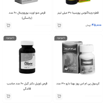
قطره ویتاگنوس پورسینا ۳۰ میلی لیتر
قرص منو اورت یوروویتال 60 عدد
(یائسگی)
45,000
تومان
ناموجود
ناموجود
کپسول پی ام اس پوز بهتا دارو 30 عدد
قرص اوزیل دکتر گیل 60 عدد مناسب
قائدگی