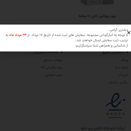
پیور پروتئین کارن ۱۰ ساشه
مشتری گرامی،
با توجه به انبارگردانی مجموعه، سفارش های ثبت شده از تاریخ 17 مرداد، از
24 مرداد ماه
به
ترتیب ثبت سفارش ارسال خواهند شد.
از شکیبایی و همراهی شما سپاسگزاریم.
دسترسی سریع
خدمات مشتریان
وبلاگ
سوالات متداول
ارتباط با ما
رویه بازگردانی کالا
شورتکد
حریم خصوصی
پیگیری سفارش
درباره داروخانه آنلاین پرو دارو