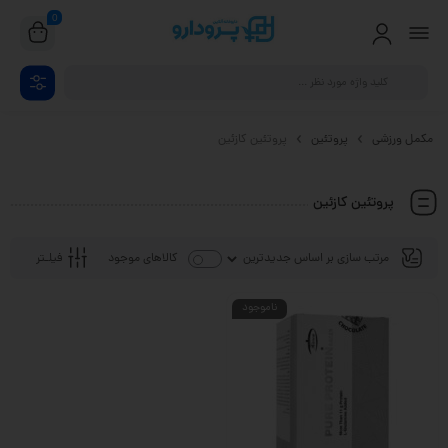
0
مکمل ورزشی
پروتئین
پروتئین کازئین
پروتئین کازئین
فیلـتر
کالاهای موجود
ناموجود