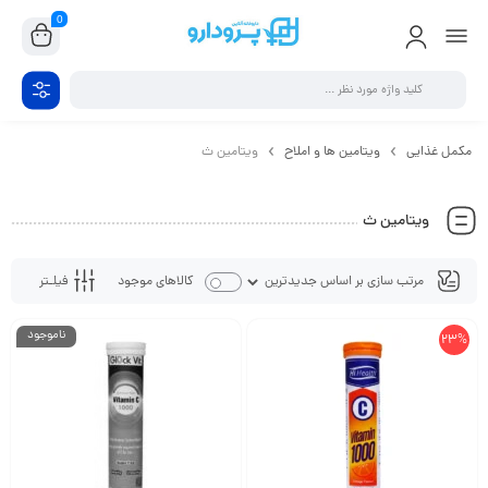
0
مکمل غذایی
ویتامین ها و املاح
ویتامین ث
ویتامین ث
فیلـتر
کالاهای موجود
ناموجود
23%