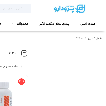
صفحه اصلی
پیشنهادهای شگفت انگیز
محصولات
ب
مکمل غذایی
امگا 3
امگا 3
22%