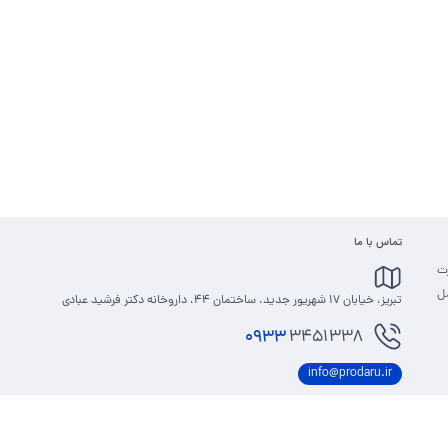
تماس با ما
رت
مل
تبریز، خیابان 17 شهریور جدید، ساختمان 44، داروخانه دکتر فرشید عبادی
0933
3451338
info@prodaru.ir