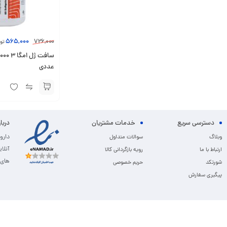
565,000
726,000
تو
عددی
دسترسی سریع
خدمات مشتریان
دربا
دارو
وبلاگ
سوالات متداول
آنلا
ارتباط با ما
رویه بازگردانی کالا
های 
شورتکد
حریم خصوصی
پیگیری سفارش