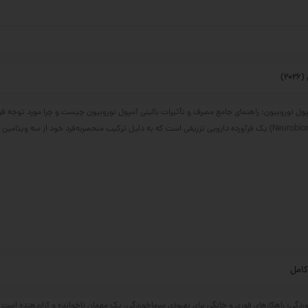
)
ول نوروبیون: راهنمای جامع مصرف و تأثیرات بالینی آمپول نوروبیون چیست و چرا مورد توجه قر
کامل
ردگی: راهکارهای فوری و خانگی برای بهبودی سرماخوردگی، یک مهمان ناخوانده و آزاردهنده است ک