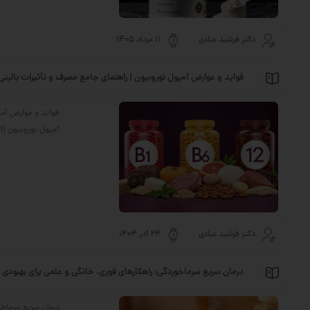
دکتر فرشید عبادی
11 مرداد 1405
فواید و عوارض آمپول نوروبیون | راهنمای جامع مصرف و تأثیرات بالینی (2026
فواید و عوارض آمپ
آمپول نوروبیون (Neurobion) یک فرآورده دارویی تزریقی است که به دلیل ترکیب منحصربه‌فرد خود از سه ویتامین حیاتی گروه ...
دکتر فرشید عبادی
24 آذر 1404
درمان سریع سرماخوردگی: راهکارهای فوری، خانگی و علمی برای بهبودی 
درمان سریع سرماخو