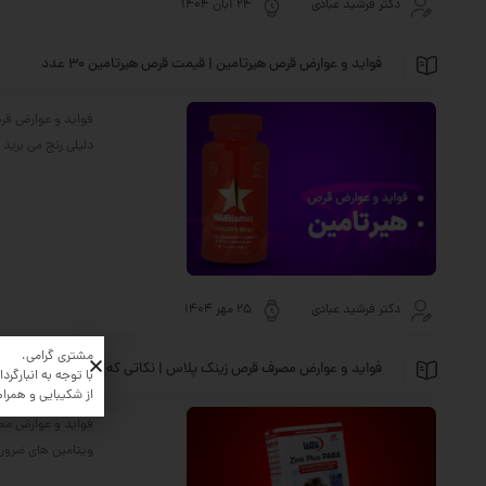
دکتر فرشید عبادی
24 آبان 1404
فواید و عوارض قرص هیرتامین | قیمت قرص هیرتامین 30 عدد
دلیلی رنج می برید و همچن
دکتر فرشید عبادی
25 مهر 1404
مشتری گرامی،
فواید و عوارض مصرف قرص زینک پلاس | نکاتی که باید بدانید!
با توجه به انبارگردان
از شکیبایی و همرا
فواید و عوارض مصرف
ویتامین های ضروری