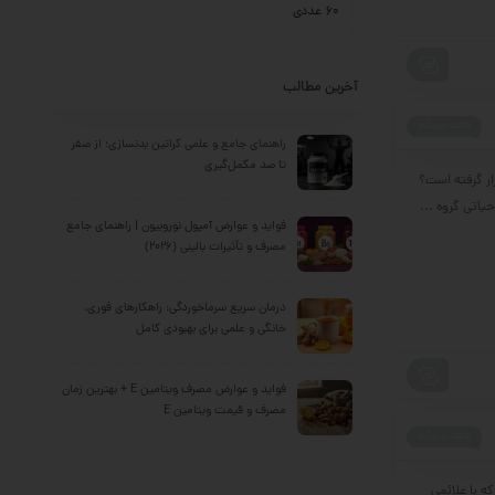
60 عددی
آخرین مطالب
فاقد دیدگاه
راهنمای جامع و علمی کراتین بدنسازی؛ از صفر
تا صد مکمل‌گیری
ار گرفته است؟
فواید و عوارض آمپول نوروبیون | راهنمای جامع
مصرف و تأثیرات بالینی (2026)
درمان سریع سرماخوردگی: راهکارهای فوری،
خانگی و علمی برای بهبودی کامل
فواید و عوارض مصرف ویتامین E + بهترین زمان
مصرف و قیمت ویتامین E
فاقد دیدگاه
ه با علائمی