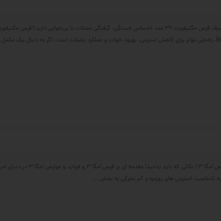
فواید و عوارض مصرف قرص مگنیفورت 32 عدد احساس خستگی، گرفتگی عضلات یا بی‌خوابی دارید؟قرص مگنی
فواید و عوارض قرص امگا 3 | نکاتی که باید بدانید! مقدمه ای 
یه نامناسب، استرس های روزمره و کم تحرکی به بخش ...