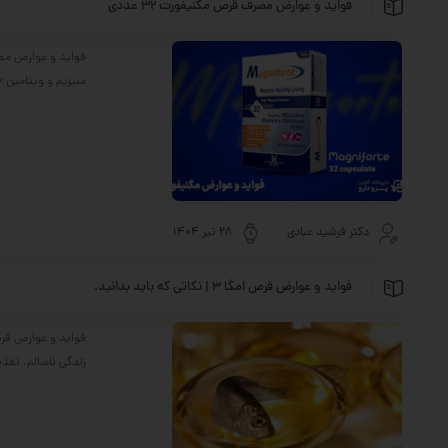
فواید و عوارض مصرف قرص مگنیفورت 32 عددی
منیزیم و ویتامین B6، راه‌حلی مؤثر برای کاهش استرس، بهبود خواب و عملکرد عضلات است. اگر به دنبال یک مکمل ایمن ...
دکتر فرشید عبادی
28 تیر 1404
فواید و عوارض قرص امگا 3 | نکاتی که باید بدانید.
زندگی ناسالم، تغذ