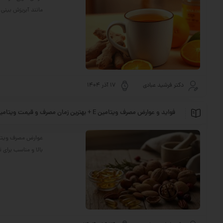
مانند آبریزش بینی،
دکتر فرشید عبادی
17 آذر 1404
فواید و عوارض مصرف ویتامین E + بهترین زمان مصرف و قیمت ویتامین E
بالا و مناسب برای