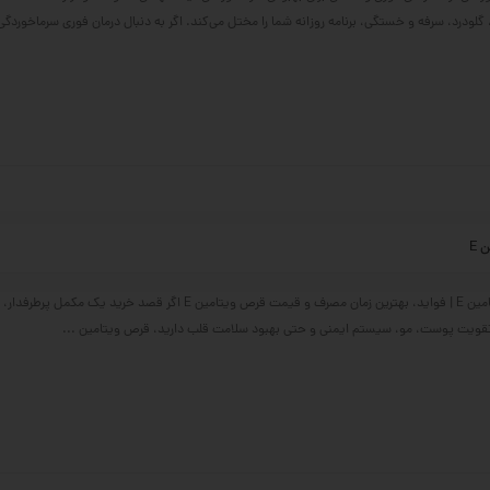
 گلودرد، سرفه و خستگی، برنامه روزانه شما را مختل می‌کند. اگر به دنبال درمان فوری سرماخوردگی ی
عوارض مصرف ویتامین E | فواید، بهترین زمان مصرف و قیمت قرص ویتامین E اگر قصد خرید 
 تقویت پوست، مو، سیستم ایمنی و حتی بهبود سلامت قلب دارید، قرص ویتامین ...