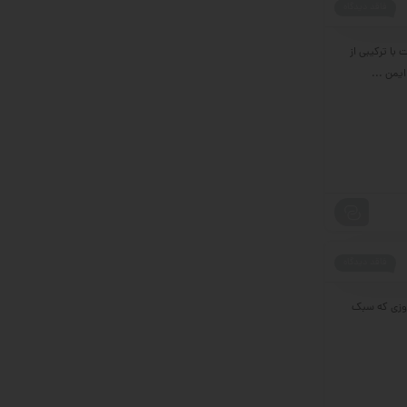
فاقد دیدگاه
فورت با ترکیبی از
فاقد دیدگاه
بر قرص امگا 3 و فواید و عوارض امگا 3 در دنیای امروزی که سبک