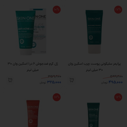
10%
17%
پرایمر سلیکونی پوست چرب اسکین وان
ژل کرم ضدجوش 6 در1 اسکین وان 30
30 میلی لیتر
میلی لیتر
359,800
599,800
325,000
495,000
تومان
تومان
17%
16%