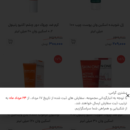
ژل شوینده اسکین وان پوست چرب 100
کرم ضد چروک دور چشم اکتیو رتینول
میلی لیتر
0.2 اسکین وان 20 میلی لیتر
359,800
249,800
300,000
209,000
تومان
تومان
17%
15%
مشتری گرامی،
با توجه به انبارگردانی مجموعه، سفارش های ثبت شده از تاریخ 17 مرداد، از
24 مرداد ماه
به
ترتیب ثبت سفارش ارسال خواهند شد.
از شکیبایی و همراهی شما سپاسگزاریم.
کرم ضد چروک صورت اکتیو رتینول 0.5
لوسیون مرطوب کننده بدن ویتامین C
اسکین وان 30 میلی لیتر
اسکین وان 120 میلی لیتر
459,800
459,800