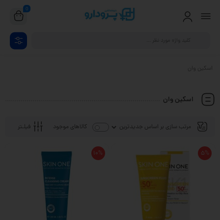
0
اسکین وان
اسکین وان
فیلـتر
کالاهای موجود
10%
5%