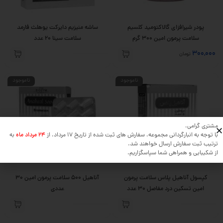
پودر شیرافزای گالاکتومید کلسیم
ساشه منیزیم دایرکت یوهلث فارمد
سلامت پرمون امین ۳۰۰ گرم
سلامت سینا 20 عدد
300,000
تومان
ناموجود
ناموجود
مشتری گرامی،
با توجه به انبارگردانی مجموعه، سفارش های ثبت شده از تاریخ 17 مرداد، از
24 مرداد ماه
به
ترتیب ثبت سفارش ارسال خواهند شد.
از شکیبایی و همراهی شما سپاسگزاریم.
کپسول آناهیل پلاس سلامت پرمون
آناهیل 500 سلامت پرمون امین 30
امین تسکین درد مفاصل 30 عدد
عددی