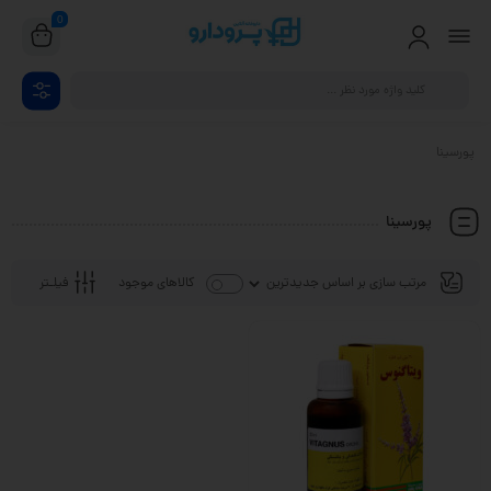
0
پورسینا
پورسینا
فیلـتر
کالاهای موجود