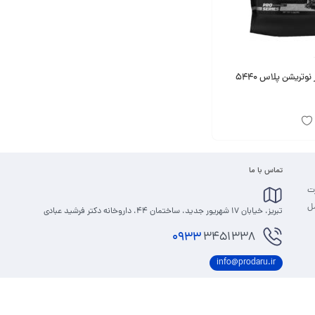
پودر مس گینر نوتریشن پلاس 5440
تماس با ما
رت
مل
تبریز، خیابان 17 شهریور جدید، ساختمان 44، داروخانه دکتر فرشید عبادی
0933
3451338
info@prodaru.ir