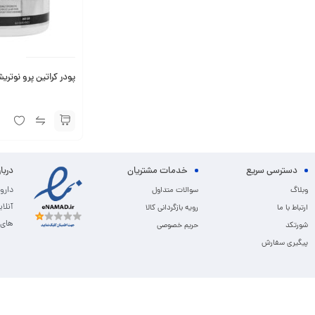
پودر کراتین پرو نوتریشن پ
دسترسی سریع
خدمات مشتریان
دربا
دارو
وبلاگ
سوالات متداول
آنلا
ارتباط با ما
رویه بازگردانی کالا
های 
شورتکد
حریم خصوصی
پیگیری سفارش