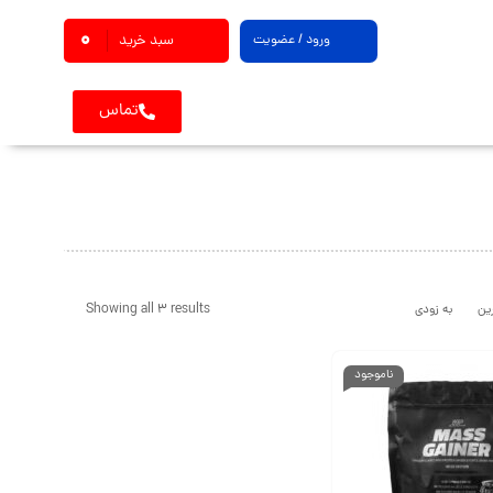
0
ورود / عضویت
سبد خرید
تماس
Showing all 3 results
ین
به زودی
ناموجود