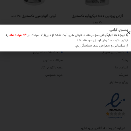
قرص بیوتین 1000 میکروگرم نکستایل
قرص گلوکزامین نکستایل 60 عدد
60 عدد
مشتری گرامی،
با توجه به انبارگردانی مجموعه، سفارش های ثبت شده از تاریخ 17 مرداد، از
24 مرداد ماه
به
ترتیب ثبت سفارش ارسال خواهند شد.
از شکیبایی و همراهی شما سپاسگزاریم.
دسترسی سریع
خدمات مشتریان
وبلاگ
سوالات متداول
ارتباط با ما
رویه بازگردانی کالا
شورتکد
حریم خصوصی
پیگیری سفارش
درباره داروخانه آنلاین پرو دارو