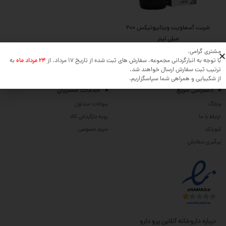
شربت آسماویت ویتابیوتیکس 200
میلی لیتر
مشتری گرامی،
با توجه به انبارگردانی مجموعه، سفارش های ثبت شده از تاریخ 17 مرداد، از
24 مرداد ماه
به
ترتیب ثبت سفارش ارسال خواهند شد.
از شکیبایی و همراهی شما سپاسگزاریم.
دسترسی سریع
خدمات مشتریان
وبلاگ
سوالات متداول
ارتباط با ما
رویه بازگردانی کالا
شورتکد
حریم خصوصی
پیگیری سفارش
درباره داروخانه آنلاین پرو دارو