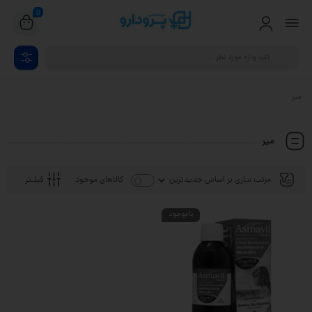
0
میر
میر
فیلـتر
کالاهای موجود
ناموجود