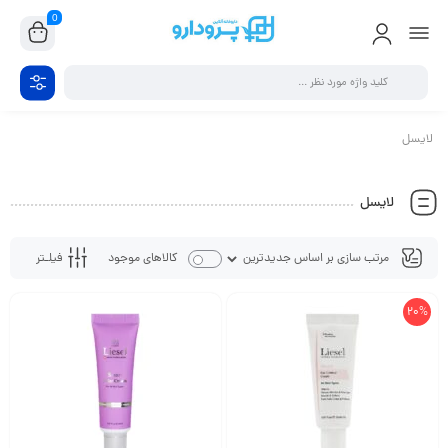
0
لایسل
لایسل
فیلـتر
کالاهای موجود
20%