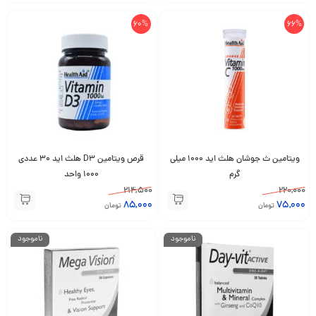
60%
66%
ویتامین ث جوشان هلث اید 1000 میلی
قرص ویتامین D3 هلث اید 30 عددی
گرم
1000 واحد
214,500
220,000
85,000
75,000
تومان
تومان
ناموجود
ناموجود