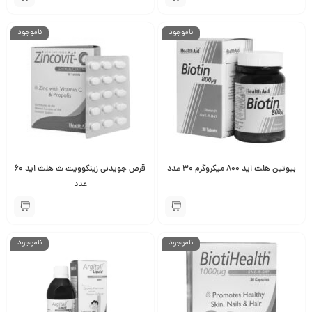
ناموجود
ناموجود
بیوتین هلث اید 800 میکروگرم 30 عدد
قرص جویدنی زینکوویت ث هلث اید 60
عدد
ناموجود
ناموجود