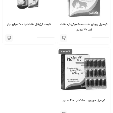
کپسول بیوتی هلث 1000 میکروگرم هلث
شربت آرژیتال هلث اید 200 میلی لیتر
اید 30 عددی
ناموجود
کپسول هیرویت هلث اید 30 عددی