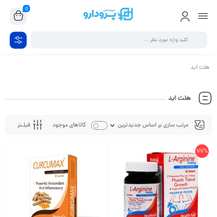
0
هلث اید
هلث اید
فیلـتر
کالاهای موجود
77%