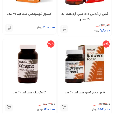
قرص ال آرژنین 1000 میلی گرم هلث اید
کپسول کورکومکس هلث اید 30 عدد
30 عددی
336,000
420,000
تومان
78,000
تومان
76%
59%
قرص مخمر آبجو هلث اید 60 عدد
کالمگزینک هلث اید 60 عدد
573,000
375,000
140,000
154,000
تومان
تومان