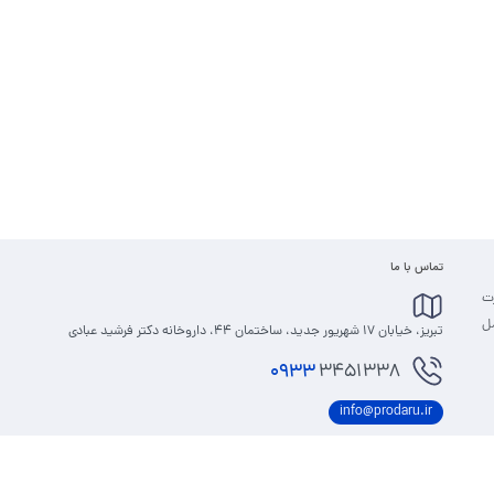
تماس با ما
رت
مل
تبریز، خیابان 17 شهریور جدید، ساختمان 44، داروخانه دکتر فرشید عبادی
0933
3451338
info@prodaru.ir