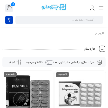
0
فارویتام
فارویتام
فیلـتر
کالاهای موجود
ناموجود
ناموجود