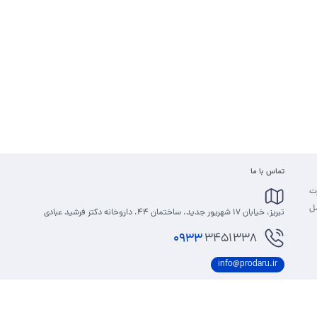
تماس با ما
رت
مل
تبریز، خیابان 17 شهریور جدید، ساختمان 44، داروخانه دکتر فرشید عبادی
0933
3451338
info@prodaru.ir