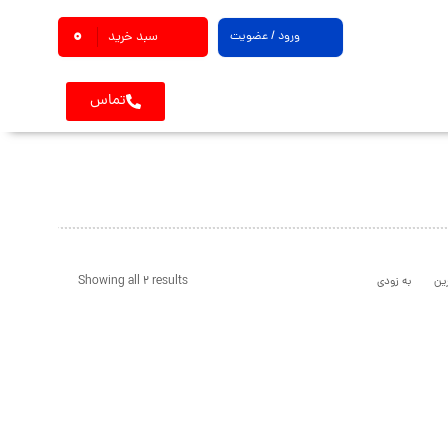
0
ورود / عضویت
سبد خرید
تماس
Showing all 2 results
ین
به زودی