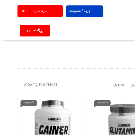
0
ورود / عضویت
سبد خرید
تماس
Showing all 5 results
ین
به زودی
ناموجود
ناموجود