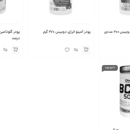
پودر آمینو انرژی دوبیس 270 گرم
درصد
ناموجود