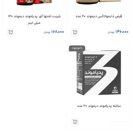
قرص دایمولاکس دیموند 20 عدد
شربت اشتها آور پدیاموند دیموند 120
میلی لیتر
168,000
146,000
تومان
تومان
ناموجود
ساشه پدیاموند دیموند 20 عدد