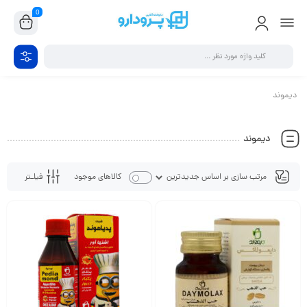
0
دیموند
دیموند
فیلـتر
کالاهای موجود