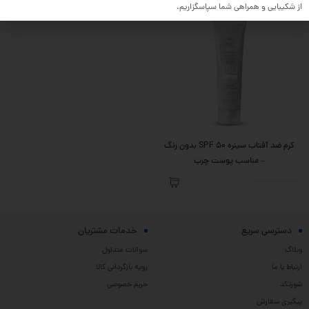
از شکیبایی و همراهی شما سپاسگزاریم.
ناموجود
کرم ضد آفتاب سینره SPF 50 بدون رنگ
– مناسب پوست چرب
دسترسی سریع
خدمات مشتریان
وبلاگ
سوالات متداول
ارتباط با ما
رویه بازگردانی کالا
شورتکد
حریم خصوصی
پیگیری سفارش