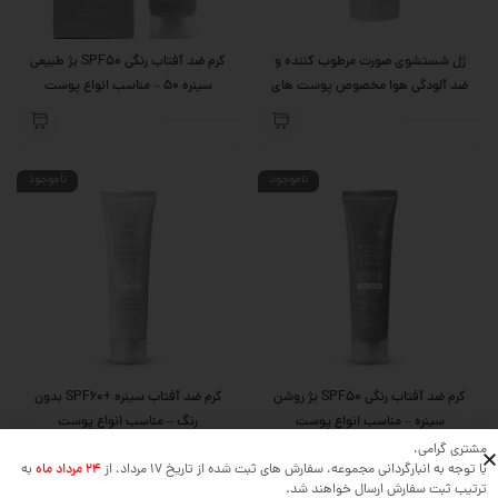
ژل شستشوی صورت مرطوب کننده و
کرم ضد آفتاب رنگی SPF50 بژ طبیعی
ضد آلودگی هوا مخصوص پوست های
سینره 50 – مناسب انواع پوست
چرب سینره
ناموجود
ناموجود
کرم ضد آفتاب رنگی SPF50 بژ روشن
کرم ضد آفتاب سینره +SPF60 بدون
سینره – مناسب انواع پوست
رنگ – مناسب انواع پوست
مشتری گرامی،
با توجه به انبارگردانی مجموعه، سفارش های ثبت شده از تاریخ 17 مرداد، از
24 مرداد ماه
به
ترتیب ثبت سفارش ارسال خواهند شد.