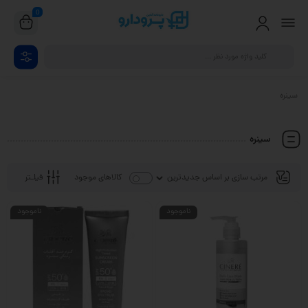
0
سینره
سینره
فیلـتر
کالاهای موجود
ناموجود
ناموجود