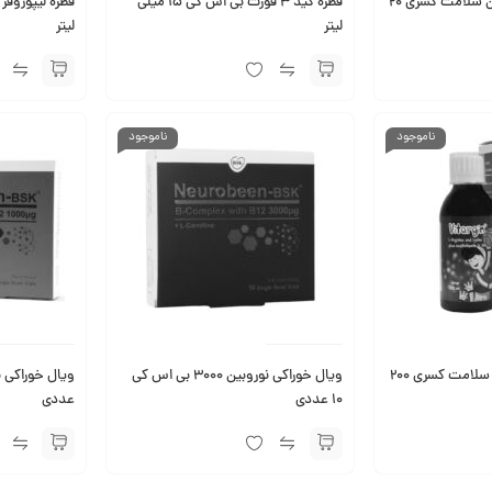
ساشه انرژی کاف بنیان سلامت کسری 20
قطره کید ۳ فورت بی اس کی 15 میلی
لیتر
لیتر
ناموجود
ناموجود
شربت ویتارژین بنیان سلامت کسری 200
ویال خوراکی نوروبین 3000 بی اس کی
10 عددی
عددی