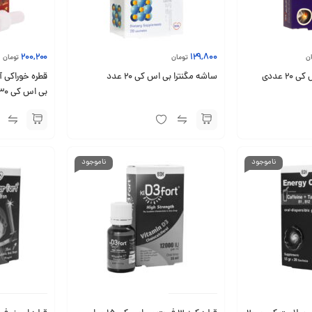
200,200
129,800
ن
تومان
تومان
 عددی
ساشه مگنترا بی اس کی 20 عدد
قطره خوراکی آ
بی اس کی 30 میلی لیتر
ناموجود
ناموجود