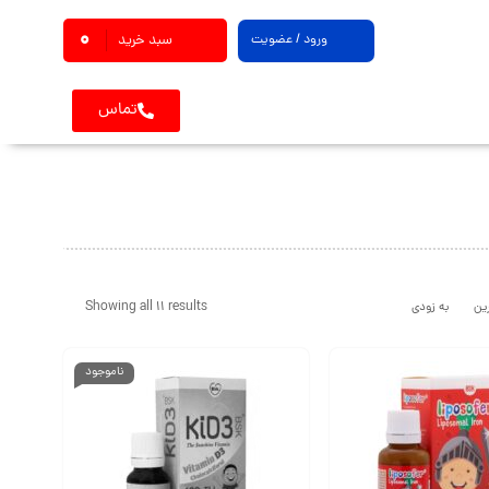
0
ورود / عضویت
سبد خرید
تماس
Showing all 11 results
ین
به زودی
ناموجود