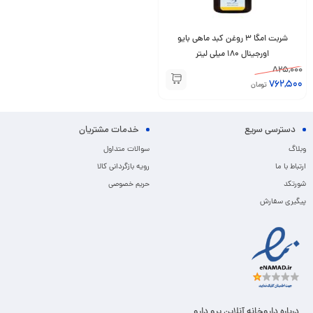
شربت امگا 3 روغن کبد ماهی بایو
اورجینال 180 میلی لیتر
825,000
762,500
تومان
دسترسی سریع
خدمات مشتریان
وبلاگ
سوالات متداول
ارتباط با ما
رویه بازگردانی کالا
شورتکد
حریم خصوصی
پیگیری سفارش
درباره داروخانه آنلاین پرو دارو