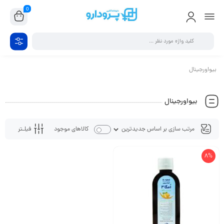
0
بیواورجینال
بیواورجینال
فیلـتر
کالاهای موجود
8%