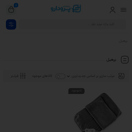
0
برهیل
برهیل
فیلـتر
کالاهای موجود
ناموجود