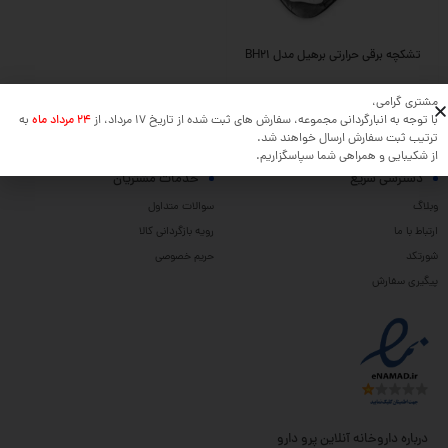
تشکچه برقی حرارتی برهیل مدل BH21
مشتری گرامی،
با توجه به انبارگردانی مجموعه، سفارش های ثبت شده از تاریخ 17 مرداد، از
24 مرداد ماه
به
ترتیب ثبت سفارش ارسال خواهند شد.
از شکیبایی و همراهی شما سپاسگزاریم.
دسترسی سریع
خدمات مشتریان
وبلاگ
سوالات متداول
ارتباط با ما
رویه بازگردانی کالا
شورتکد
حریم خصوصی
پیگیری سفارش
درباره داروخانه آنلاین پرو دارو