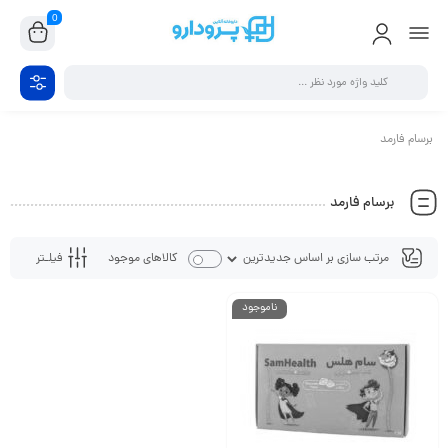
0
برسام فارمد
برسام فارمد
فیلـتر
کالاهای موجود
ناموجود