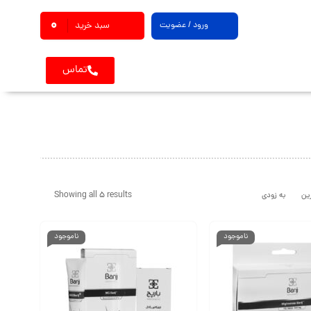
0
ورود / عضویت
سبد خرید
تماس
Showing all 5 results
ین
به زودی
ناموجود
ناموجود