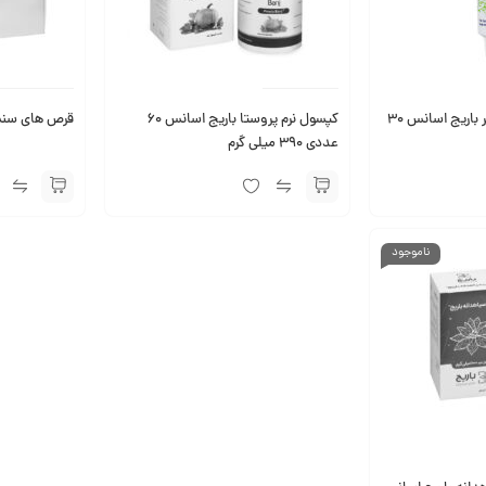
کرم موضعی آنتی ‎فیشر باریج اسانس 30
کپسول نرم پروستا باریج اسانس ۶۰
قرص های سنس بار
عددی 390 میلی گرم
ناموجود