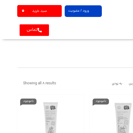
0
ورود / عضویت
سبد خرید
تماس
Showing all 8 results
ین
به زودی
ناموجود
ناموجود