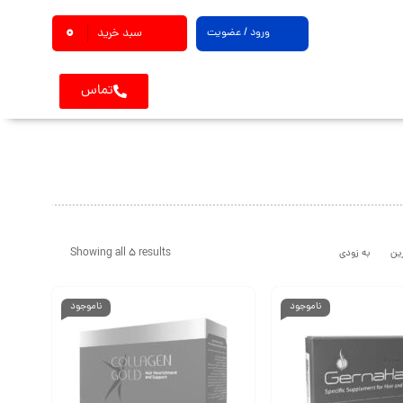
0
ورود / عضویت
سبد خرید
تماس
Showing all 5 results
ین
به زودی
ناموجود
ناموجود