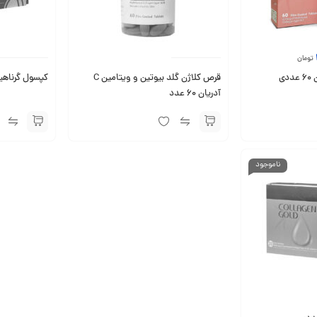
تومان
ی
قرص کلاژن گلد بیوتین و ویتامین C
کپسول گرناهیر پر
آدریان 60 عدد
ناموجود