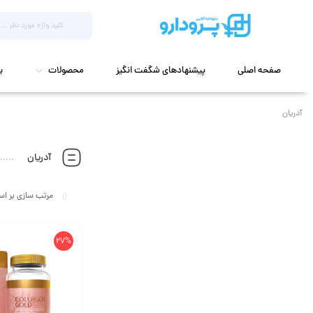
صفحه اصلی
پیشنهادهای شگفت انگیز
محصولات
ب
آدریان
آدریان
27%