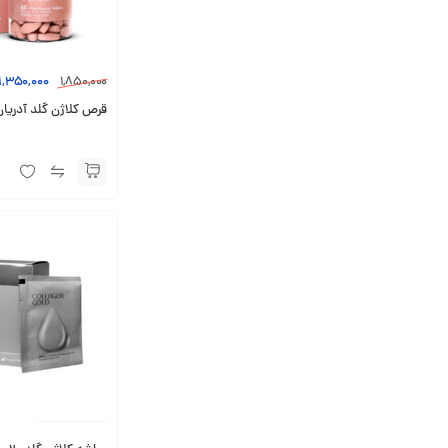
1,350,000
1,850,000
قرص کلاژن گلد آدریان 60 عدد