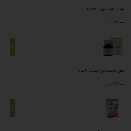
کرم کالاندولا سیوند 30 گرم
390,000
تومان
موجود
قرص دایمولاکس دیموند 20 عدد
146,000
تومان
موجود