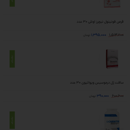
قرص فونیتول نیچرز اونلی 30 عدد
1,395,000
1,514,700
تومان
موجود
سافت ژل درموسیس ویواتیون 30 عدد
390,000
600,600
تومان
موجود