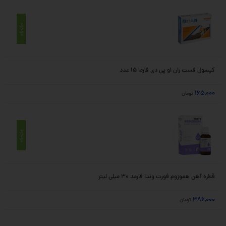
موجود
کپسول فست ران او پی دی فارما 15 عدد
165,000
تومان
موجود
قطره آهن هموزوم فورت وندا فارمد 30 میلی لیتر
386,000
تومان