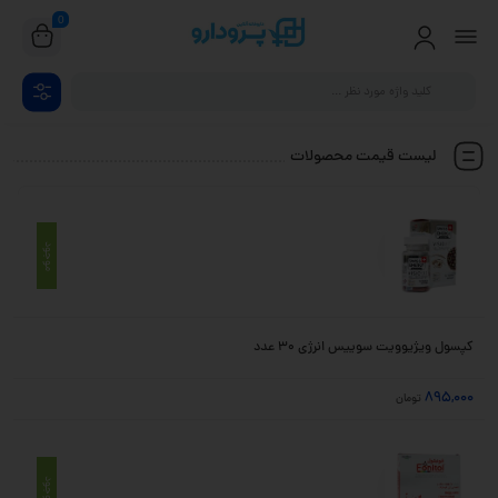
0
لیست قیمت محصولات
وضعیت
محصول
قیمت
/ عکس
موجود
کپسول ویژیوویت سوییس انرژی 30 عدد
895,000
تومان
موجود