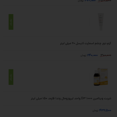
309,000
357,500
تومان
موجود
کرم دور چشم اسمارت لایسل 20 میلی لیتر
240,000
300,000
تومان
موجود
شربت ویتامین D3 1000 واحد لیپوزومال وندا فارمد 150 میلی لیتر
432,500
تومان