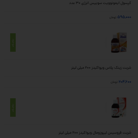
کپسول ایمونوویت سوییس انرژی 30 عدد
595,000
تومان
موجود
شربت زینک پلاس ویواکیدز 200 میلی لیتر
204,600
تومان
موجود
شربت فروسیس لیپوزومال ویواکیدز 200 میلی لیتر