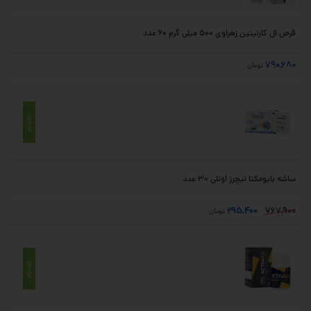
قرص ال کارنیتین زهراوی 500 میلی گرم 60 عدد
790,680
تومان
موجود
ساشه بایومکتا نیچرز اونلی 30 عدد
295,400
767,900
تومان
موجود