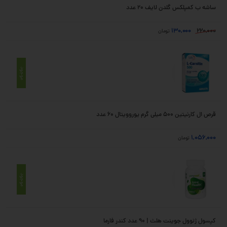
ساشه ب کمپلکس گلدن لایف 20 عدد
130,000
220,000
تومان
موجود
قرص ال کارنیتین 500 میلی گرم یوروویتال 60 عدد
1,056,000
تومان
موجود
كپسول ژنوول جوینت هلث | 90 عدد كندر فارما