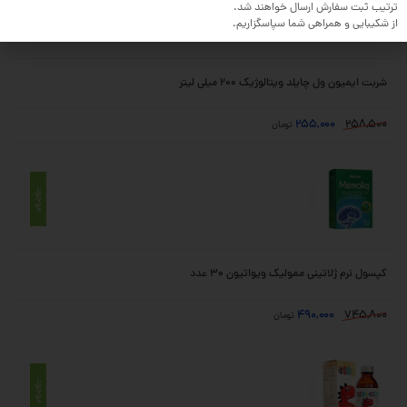
موجود
ترتیب ثبت سفارش ارسال خواهند شد.
از شکیبایی و همراهی شما سپاسگزاریم.
شربت ایمیون ول چایلد ویتالوژیک 200 میلی لیتر
255,000
258,500
تومان
موجود
کپسول نرم ژلاتینی ممولیک ویواتیون 30 عدد
490,000
745,800
تومان
موجود