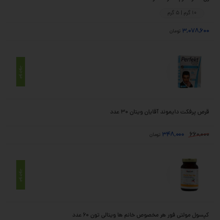
10 گرم | 5 گرم
3,078,600
تومان
موجود
قرص پرفکت دایموند آقایان ویتان 30 عدد
348,000
660,000
تومان
موجود
کپسول مولتی فور هر مخصوص خانم ها ویتالی تون 60 عدد