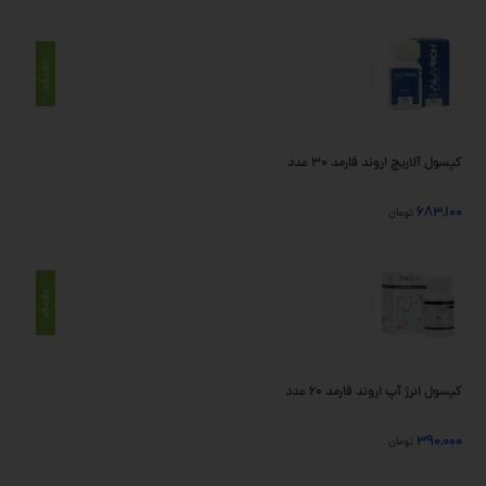
موجود
کپسول آلاریچ اروند فارمد 30 عدد
683,100
تومان
موجود
کپسول انرژ آپ اروند فارمد 60 عدد
390,000
تومان