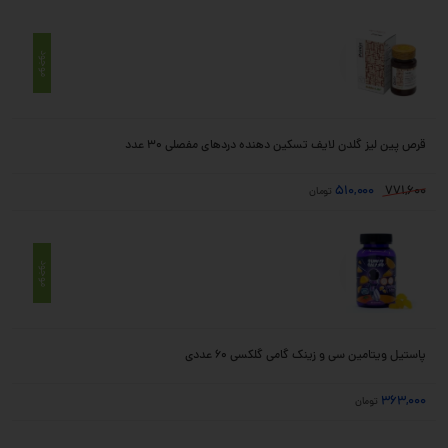
موجود
قرص پین لیز گلدن لایف تسکین دهنده دردهای مفصلی 30 عدد
510,000
771,600
تومان
موجود
پاستیل ویتامین سی و زینک گامی گلکسی 60 عددی
363,000
تومان