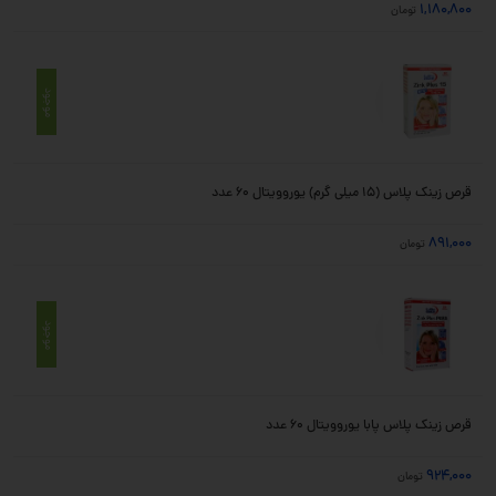
1,180,800
تومان
موجود
قرص زینک پلاس (15 میلی گرم) یوروویتال ۶۰ عدد
891,000
تومان
موجود
قرص زینک پلاس پابا یوروویتال 60 عدد
924,000
تومان