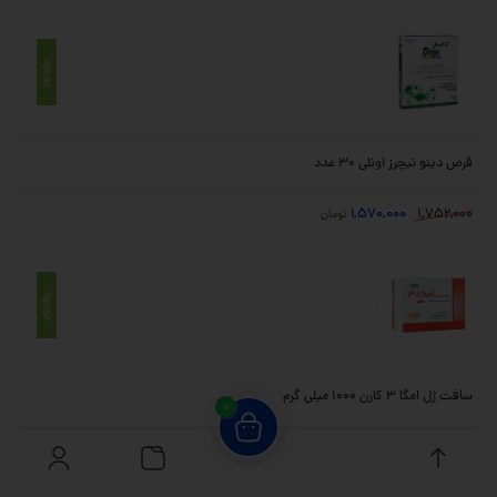
موجود
قرص دینو نیچرز اونلی 30 عدد
1,570,000
1,752,000
تومان
موجود
سافت ژل امگا 3 کارن 1000 میلی گرم
0
540,000
651,200
تومان