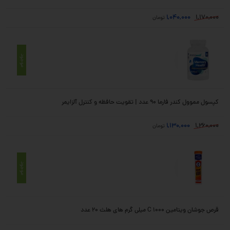
1,040,000
1,170,000
تومان
موجود
کپسول مموول کندر فارما ۹۰ عدد | تقویت حافظه و کنترل آلزایمر
1,130,000
1,260,000
تومان
موجود
قرص جوشان ویتامین C 1000 میلی گرم‌ های هلث 20 عدد