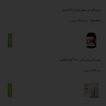
سوپراکل دی نیچرز اونلی 30 عددی
895,000
976,500
تومان
موجود
پودر گلدن وی کارن 1000 گرم شکلاتی
6,127,000
تومان
موجود