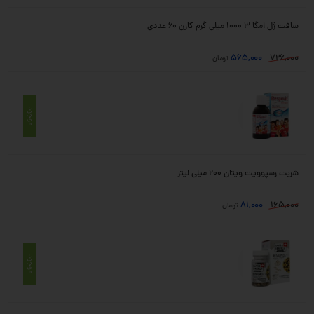
سافت ژل امگا 3 1000 میلی گرم کارن 60 عددی
565,000
726,000
تومان
موجود
شربت رسپوویت ویتان 200 میلی لیتر
81,000
165,000
تومان
موجود