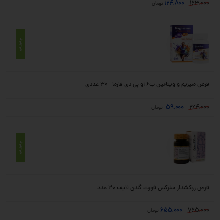
124,800
163,000
تومان
موجود
قرص منیزیم و ویتامین ب6 او پی دی فارما | 30 عددی
159,000
264,000
تومان
موجود
قرص روکشدار سلرکس فورت گلدن لایف 30 عدد
655,000
765,000
تومان