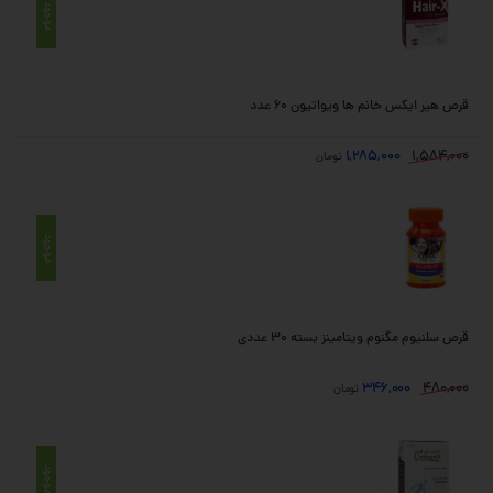
موجود
قرص هیر ایکس خانم ها ویواتیون 60 عدد
1,285,000
1,584,000
تومان
موجود
قرص سلنیوم مگنوم ویتامینز بسته 30 عددی
346,000
480,000
تومان
موجود