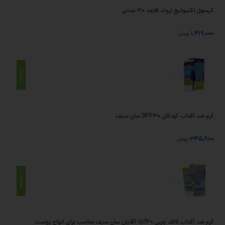
کپسول اکتیوایج اروند فارمد 30 عددی
1,419,000
تومان
موجود
کرم ضد آفتاب کودکان SPF30 سان سیف
345,800
تومان
موجود
کرم ضد آفتاب فاقد چربی spf40 آقایان سان سیف مناسب برای انواع پوست