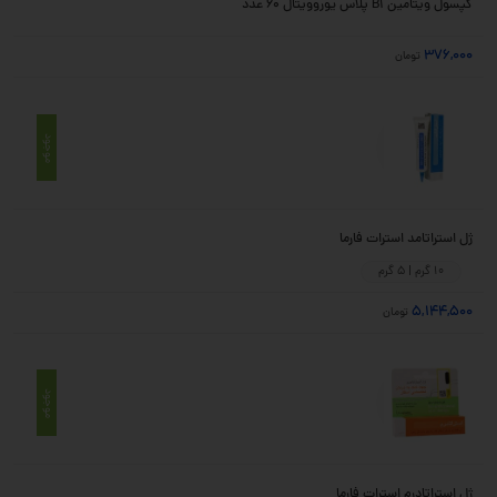
کپسول ویتامین B1 پلاس یوروویتال 60 عدد
376,000
تومان
موجود
ژل استراتامد استرات فارما
10 گرم | 5 گرم
5,144,500
تومان
موجود
ژل استراتادرم استرات فارما