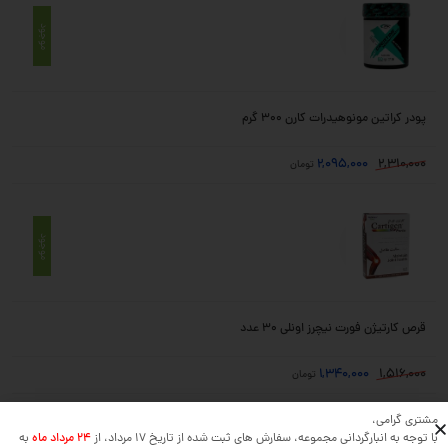
موجود
پودر کراتین مونوهیدرات کارن 300 گرم
2,095,000
2,310,000
تومان
موجود
قرص کارتیژن فورت نیچرز اونلی ۳۰ عدد
1,340,000
1,516,000
تومان
مشتری گرامی،
با توجه به انبارگردانی مجموعه، سفارش های ثبت شده از تاریخ 17 مرداد، از
24 مرداد ماه
به