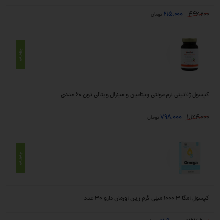
215,000
446,200
تومان
موجود
کپسول ژلاتینی نرم مولتی ویتامین و مینرال ویتالی تون 60 عددی
798,000
1,164,000
تومان
موجود
کپسول امگا 3 1000 میلی گرم زرین اورمان دارو 30 عدد