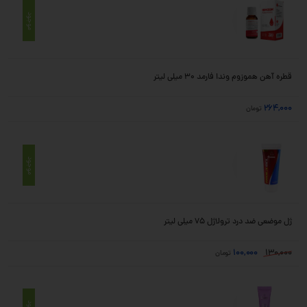
موجود
قطره آهن هموزوم وندا فارمد 30 میلی لیتر
264,000
تومان
موجود
ژل موضعی ضد درد ترولاژل 75 میلی لیتر
100,000
130,000
تومان