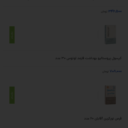
346,500
تومان
موجود
کپسول پروستالیو بهداشت فارمد لوتوس 30 عدد
708,000
تومان
موجود
قرص نورکرین آقایان 60 عدد