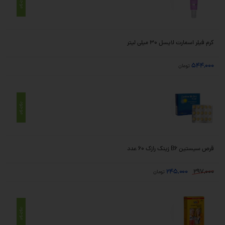
موجود
کرم فیلر اسمارت لایسل 30 میلی لیتر
544,000
تومان
موجود
قرص سیستین B6 زینک رازک ۶۰ عدد
245,000
297,000
تومان
موجود