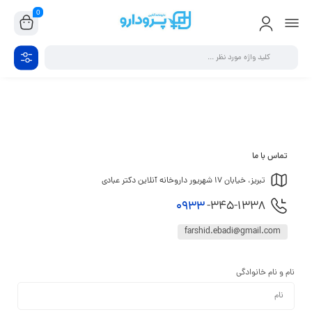
0
تماس با ما
تبریز، خیابان 17 شهریور داروخانه آنلاین دکتر عبادی
0933
-345-1338
farshid.ebadi@gmail.com
نام و نام خانوادگی