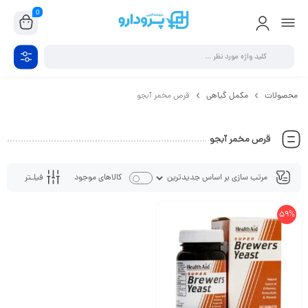
0
محصولات
مکمل گیاهی
قرص مخمر آبجو
قرص مخمر آبجو
فیلـتر
کالاهای موجود
59%