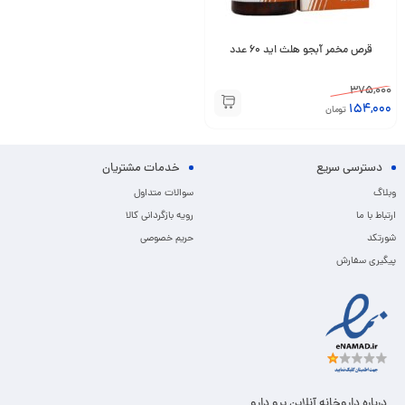
قرص مخمر آبجو هلث اید 60 عدد
375,000
154,000
تومان
دسترسی سریع
خدمات مشتریان
وبلاگ
سوالات متداول
ارتباط با ما
رویه بازگردانی کالا
شورتکد
حریم خصوصی
پیگیری سفارش
درباره داروخانه آنلاین پرو دارو